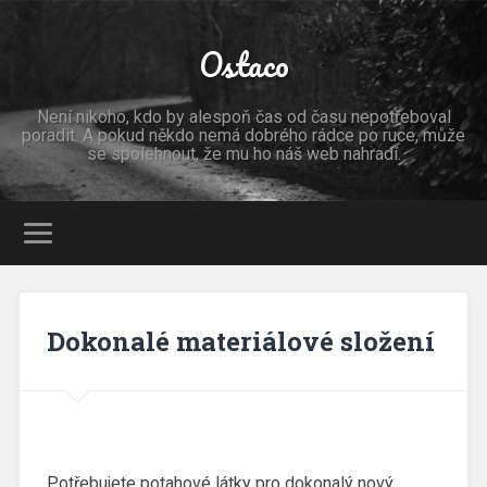
Ostaco
Není nikoho, kdo by alespoň čas od času nepotřeboval
poradit. A pokud někdo nemá dobrého rádce po ruce, může
se spolehnout, že mu ho náš web nahradí.
Dokonalé materiálové složení
Potřebujete
potahové látky
pro dokonalý nový