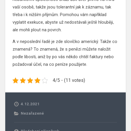
vaší osobě, takže jsou tolerantní jak k záznamu, tak
třeba i k nižším příjmům. Pomohou vám například
vyplatit exekuce, abyste už nedostávali ještě hlouběji,
ale mohli plout na povrch.
A v neposlední řadě je zde slovíčko americký. Takže co
znamená? To znamená, že s penězi můžete naložit
podle libosti, aniž by po vás někdo chtěl faktury nebo
požadoval účel, na co peníze použijete.
4/5 - (11 votes)
4.12.2021
Nezařazené
Předchozí příspěvek