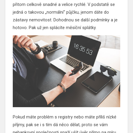
přitom celkově snadné a velice rychlé. V podstatě se
jedná o takovou „normální“ půjčku, jenom dáte do
zástavy nemovitost. Dohodnou se další podmínky a je
hotovo. Pak už jen splácíte měsíční splátky.
Pokud máte problém s registry nebo máte příliš nízké
příjmy, pak se i s tím dá něco dělat, proto se vám
nebankovní společnosti snaží ušít úvěr přímo na míru