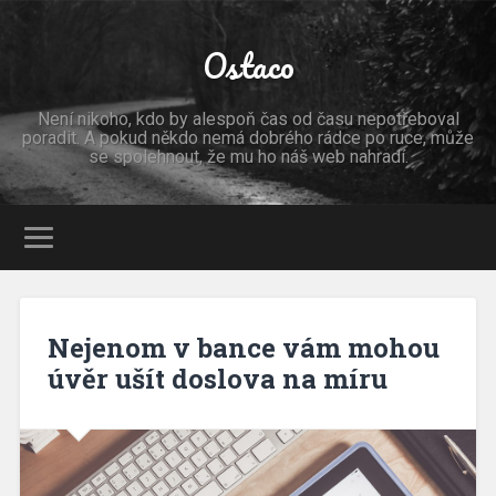
Ostaco
Není nikoho, kdo by alespoň čas od času nepotřeboval
poradit. A pokud někdo nemá dobrého rádce po ruce, může
se spolehnout, že mu ho náš web nahradí.
Nejenom v bance vám mohou
úvěr ušít doslova na míru