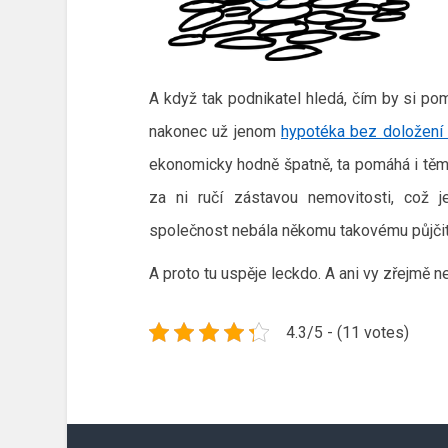
A když tak podnikatel hledá, čím by si po
nakonec už jenom
hypotéka bez doložení 
ekonomicky hodně špatně, ta pomáhá i těm, 
za ni ručí zástavou nemovitosti, což 
společnost nebála někomu takovému půjčit
A proto tu uspěje leckdo. A ani vy zřejmě 
4.3/5 - (11 votes)