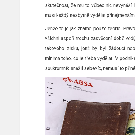
skutečnost, že mu to vůbec nic nevynáší. Po
musí každý nezbytně vydělat přinejmenším 
Jenže to je jak známo pouze teorie. Pravdi
všichni aspoň trochu zasvěcení době vědí
takového zisku, jenž by byl žádoucí neb
minima toho, co je třeba vydělat. V podniká
soukromník snažil sebevíc, nemusí to přiné