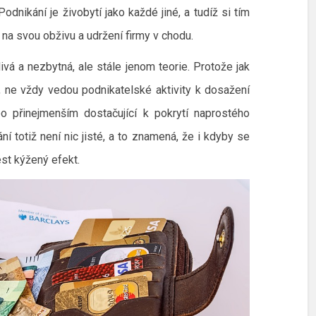
dnikání je živobytí jako každé jiné, a tudíž si tím
na svou obživu a udržení firmy v chodu.
vá a nezbytná, ale stále jenom teorie. Protože jak
, ne vždy vedou podnikatelské aktivity k dosažení
o přinejmenším dostačující k pokrytí naprostého
ní totiž není nic jisté, a to znamená, že i kdyby se
st kýžený efekt.