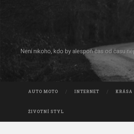
Není nikoho, kdo by alespoň čas od času n
AUTO MOTO
INTERNET
KRÁSA
ŽIVOTNÍ STYL