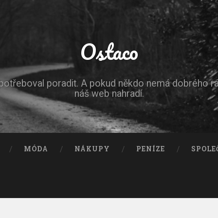
Ostaco
epotřeboval poradit. A pokud někdo nemá dobrého r
náš web nahradí.
MÓDA
NÁKUPY
PENÍZE
SPOLE