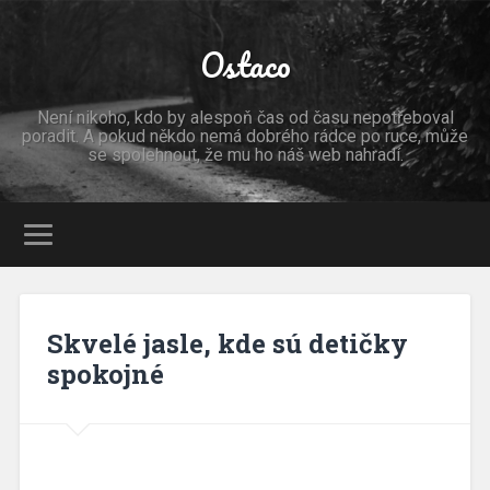
Ostaco
Není nikoho, kdo by alespoň čas od času nepotřeboval
poradit. A pokud někdo nemá dobrého rádce po ruce, může
se spolehnout, že mu ho náš web nahradí.
Skvelé jasle, kde sú detičky
spokojné