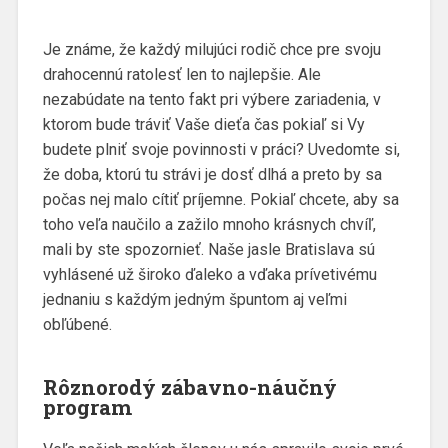
Je známe, že každý milujúci rodič chce pre svoju
drahocennú ratolesť len to najlepšie. Ale
nezabúdate na tento fakt pri výbere zariadenia, v
ktorom bude tráviť Vaše dieťa čas pokiaľ si Vy
budete plniť svoje povinnosti v práci? Uvedomte si,
že doba, ktorú tu strávi je dosť dlhá a preto by sa
počas nej malo cítiť príjemne. Pokiaľ chcete, aby sa
toho veľa naučilo a zažilo mnoho krásnych chvíľ,
mali by ste spozornieť. Naše
jasle Bratislava
sú
vyhlásené už široko ďaleko a vďaka prívetivému
jednaniu s každým jedným špuntom aj veľmi
obľúbené.
Rôznorodý zábavno-náučný
program