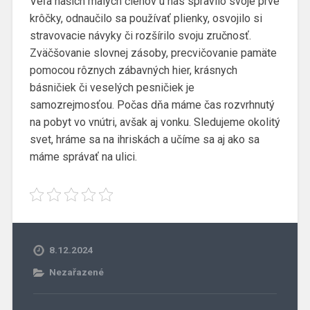
Veľa našich malých členov u nás spravilo svoje prvé
krôčky, odnaučilo sa používať plienky, osvojilo si
stravovacie návyky či rozšírilo svoju zručnosť.
Zväčšovanie slovnej zásoby, precvičovanie pamäte
pomocou rôznych zábavných hier, krásnych
básničiek či veselých pesničiek je
samozrejmosťou. Počas dňa máme čas rozvrhnutý
na pobyt vo vnútri, avšak aj vonku. Sledujeme okolitý
svet, hráme sa na ihriskách a učíme sa aj ako sa
máme správať na ulici.
8.12.2024
Nezařazené