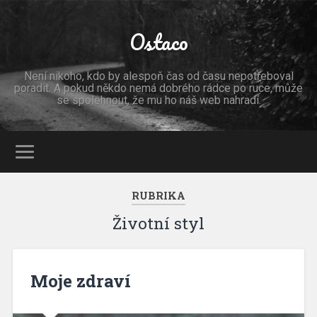
Ostaco
Není nikoho, kdo by alespoň čas od času nepotřeboval
poradit. A pokud někdo nemá dobrého rádce po ruce, může
se spolehnout, že mu ho náš web nahradí.
RUBRIKA
Životní styl
Moje zdraví