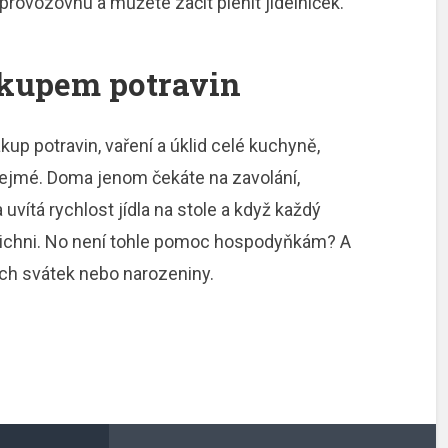
provozovnu a můžete začít plenit jídelníček.
ákupem potravin
kup potravin, vaření a úklid celé kuchyně,
zřejmé. Doma jenom čekáte na zavolání,
uvítá rychlost jídla na stole a když každý
 všichni. No není tohle pomoc hospodyňkám? A
jich svátek nebo narozeniny.