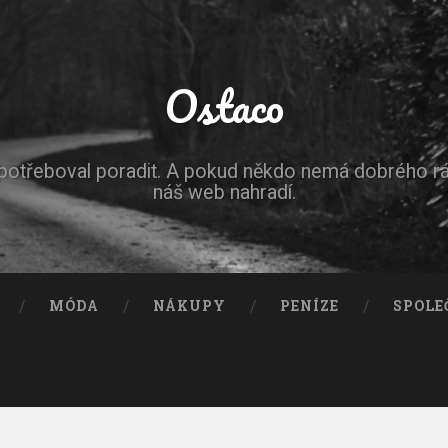
Ostaco
epotřeboval poradit. A pokud někdo nemá dobrého r
náš web nahradí.
MÓDA
NÁKUPY
PENÍZE
SPOLE