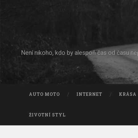
Není nikoho, kdo by alespoň čas od času n
AUTO MOTO
INTERNET
KRÁSA
ŽIVOTNÍ STYL