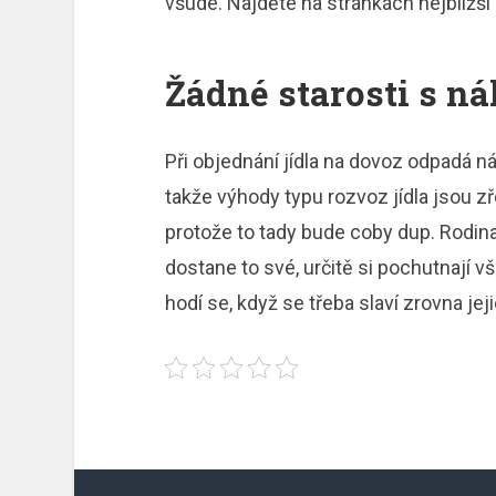
všude. Najděte na stránkách nejbližší 
Žádné starosti s n
Při objednání jídla na dovoz odpadá ná
takže výhody typu rozvoz jídla jsou 
protože to tady bude coby dup. Rodina 
dostane to své, určitě si pochutnají
hodí se, když se třeba slaví zrovna je