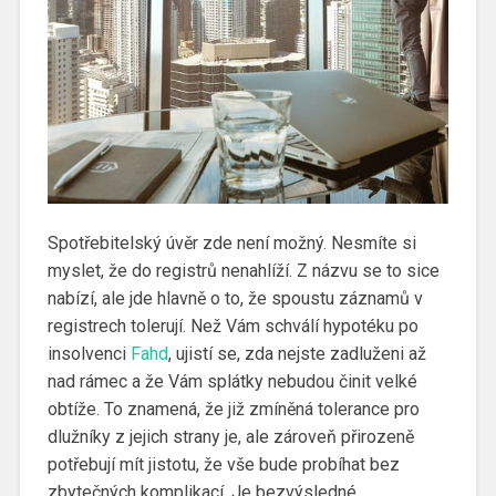
Spotřebitelský úvěr zde není možný. Nesmíte si
myslet, že do registrů nenahlíží. Z názvu se to sice
nabízí, ale jde hlavně o to, že spoustu záznamů v
registrech tolerují. Než Vám schválí hypotéku po
insolvenci
Fahd
, ujistí se, zda nejste zadluženi až
nad rámec a že Vám splátky nebudou činit velké
obtíže. To znamená, že již zmíněná tolerance pro
dlužníky z jejich strany je, ale zároveň přirozeně
potřebují mít jistotu, že vše bude probíhat bez
zbytečných komplikací. Je bezvýsledné