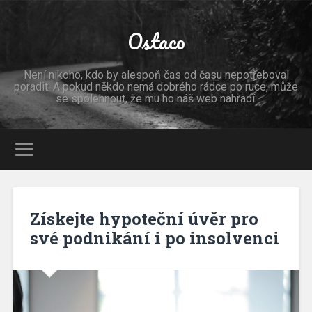
Ostaco
Není nikoho, kdo by alespoň čas od času nepotřeboval
poradit. A pokud někdo nemá dobrého rádce po ruce, může
se spolehnout, že mu ho náš web nahradí.
Získejte hypoteční úvěr pro
své podnikání i po insolvenci