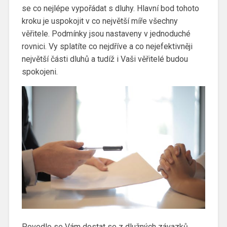
se co nejlépe vypořádat s dluhy. Hlavní bod tohoto
kroku je uspokojit v co největší míře všechny
věřitele. Podmínky jsou nastaveny v jednoduché
rovnici. Vy splatíte co nejdříve a co nejefektivněji
největší části dluhů a tudíž i Vaši věřitelé budou
spokojeni.
Povedlo se Vám dostat se z dlužných závazků,