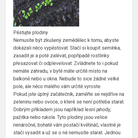
Pěstujte plodiny
Nemusíte být zkušený zemědělec k tomu, abyste
dokázali něco vypěstovat. Stačí si koupit semínka,
zasadit je a poté zalévat, popřípadě rostlinky
přesazovat či odplevelovat. Zvládnete to i pokud
nemáte zahradu, v bytě máte určitě místo na
balkoně nebo u okna. Nebude to sice žádné velké
pole, ale něco malého vám určitě vyroste.
Pokud jste úplný začátečník, zaměřte se nejdříve na
zeleninu nebo ovoce, o které se není potřeba starat.
Dobrým příkladem jsou například lesní jahody,
pažitka nebo rukola. Tyto plodiny jsou velice
nenáročné, bohatě vám postačí květináč, vlastně je
stačí vysadit a už se o ně nemusíte starat. Jednou