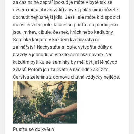
za čas na ně zaprší (pokud je máte v bytě tak se
ovšem musí občas zalít) a vy si pak s nimi můžete
dochutit nejrůznější jídla. Jestli ale máte k dispozici
menší či větší pole, klidně se pusťte do plodin jako
jsou: mrkev, cibule, česnek, hrách nebo kedlubny.
Semínka koupíte v každém květinářství či
zelinářství. Nachystáte si pole, vytvoříte důlky a
brázdy a jednoduše vložíte semínka dovnitř. Na
každém pytlíku se semínky by měl být ještě návod
zvlášť. Potom jen zaléváte a následně sklízíte.
Čerstvá zelenina z domova chutná vždycky nejlépe.
Pusťte se do květin