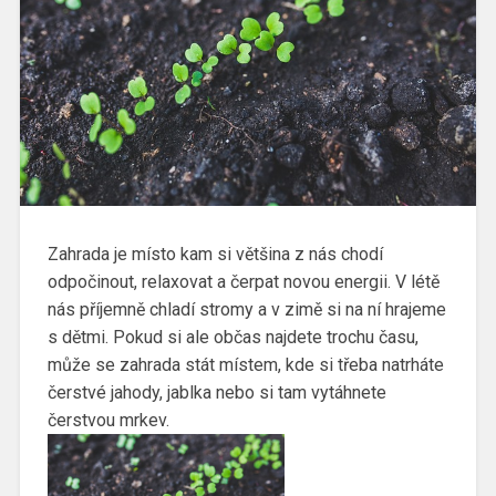
Zahrada je místo kam si většina z nás chodí
odpočinout, relaxovat a čerpat novou energii. V létě
nás příjemně chladí stromy a v zimě si na ní hrajeme
s dětmi. Pokud si ale občas najdete trochu času,
může se zahrada stát místem, kde si třeba natrháte
čerstvé jahody, jablka nebo si tam vytáhnete
čerstvou mrkev.