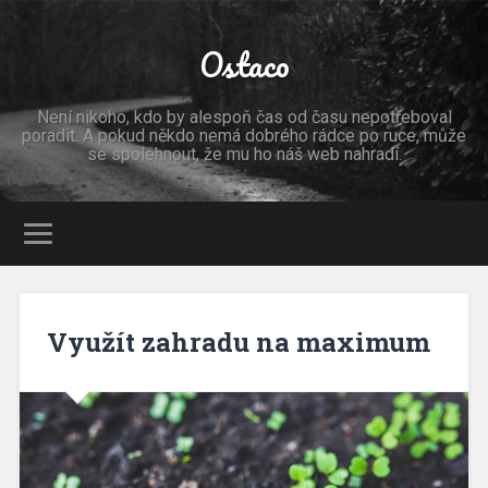
Ostaco
Není nikoho, kdo by alespoň čas od času nepotřeboval
poradit. A pokud někdo nemá dobrého rádce po ruce, může
se spolehnout, že mu ho náš web nahradí.
Využít zahradu na maximum